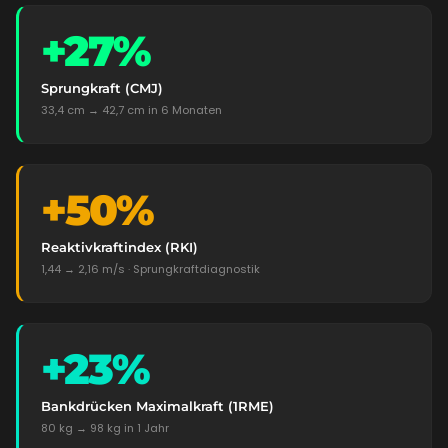
+27%
Sprungkraft (CMJ)
33,4 cm → 42,7 cm in 6 Monaten
+50%
Reaktivkraftindex (RKI)
1,44 → 2,16 m/s · Sprungkraftdiagnostik
+23%
Bankdrücken Maximalkraft (1RME)
80 kg → 98 kg in 1 Jahr