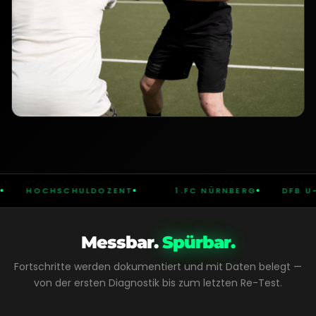
HOCHSCHULDOZENT
1.FC NÜRNBERG
DFB U-NAT
Messbar.
Spürbar.
Fortschritte werden dokumentiert und mit Daten belegt —
von der ersten Diagnostik bis zum letzten Re-Test.